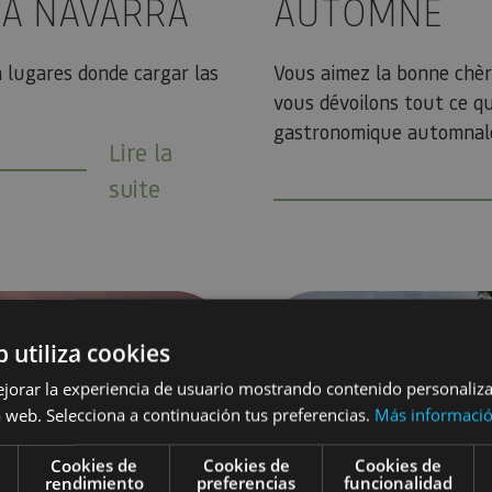
 A NAVARRA
AUTOMNE
n lugares donde cargar las
Vous aimez la bonne chèr
vous dévoilons tout ce q
gastronomique automnale
Lire la
suite
e en Navarre
6 IDÉES POUR VOTRE WEEK
b utiliza cookies
ejorar la experiencia de usuario mostrando contenido personaliz
 web. Selecciona a continuación tus preferencias.
Más informaci
Cookies de
Cookies de
Cookies de
rendimiento
preferencias
funcionalidad