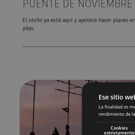
PUENTE DE NOVIEMBRE
El otoño ya está aquí y apetece hacer planes e
pilas.
5 itinéraires pour commencer le chemin de Compostell
Ese sitio we
La finalidad es m
rendimiento de la
Cookies
estrictamente