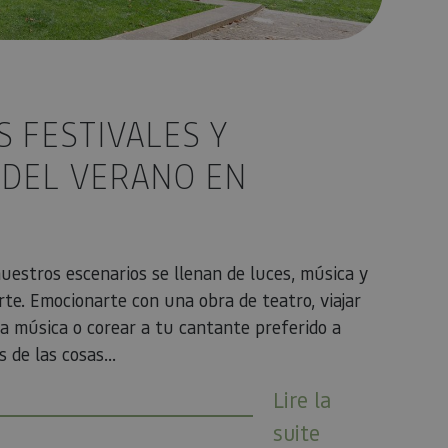
tamiento de los
na cookie de tipo
una serie corta de
e referencia para el
aforma de análisis
dar a los
 FESTIVALES Y
tamiento de los
na cookie de tipo
na serie corta de
 DEL VERANO EN
e referencia para el
istas de la página
personalizar la
uestros escenarios se llenan de luces, música y
e. Emocionarte con una obra de teatro, viajar
la música o corear a tu cantante preferido a
de las cosas...
Lire la
suite