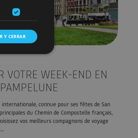
R Y CERRAR
s de funcionalidad
UR VOTRE WEEK-END EN
 PAMPELUNE
ión de usuario y la
 internationale, connue pour ses fêtes de San
 principales du Chemin de Compostelle français,
ookie para recordar
es de los visitantes.
Choisissez vos meilleurs compagnons de voyage
ookie-Script.com
..
o general, utilizada