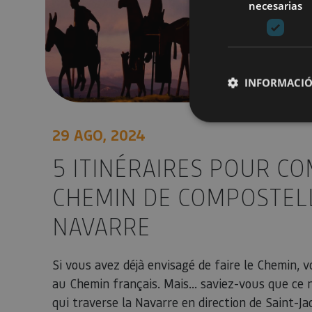
necesarias
INFORMACIÓ
29 AGO, 2024
Cookies estrictam
5 ITINÉRAIRES POUR C
CHEMIN DE COMPOSTEL
Las cookies estrictam
gestión de cuentas. E
NAVARRE
Nombre
CookieScriptConse
Si vous avez déjà envisagé de faire le Chemin,
au Chemin français. Mais... saviez-vous que ce n'
qui traverse la Navarre en direction de Saint-J
JSESSIONID