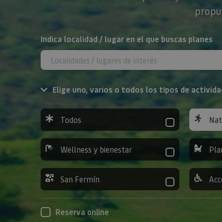
propue
BUSCAR
Indica localidad / lugar en el que buscas planes
Elige uno, varios o todos los tipos de activida
Todos
Nat
Wellness y bienestar
Pla
San Fermín
Acc
Reserva online