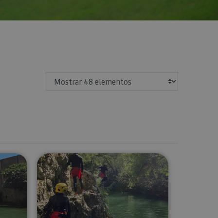
Mostrar
toda la familia en el Río Ega
River Walking cerca de Estella-Liz