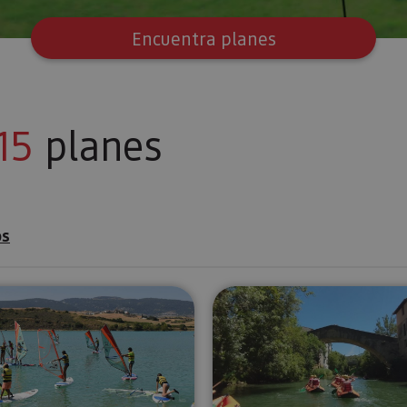
Encuentra planes
15
planes
os
ionamiento de vela
Cursos de Windsurf en Embalse de Alloz
Kayak para 