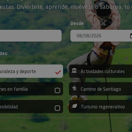
stas. Diviértete, aprende, muévete o saborea, tú 
Desde
des:
uraleza y deporte
Actividades culturales
nes en familia
Camino de Santiago
esibilidad
Turismo regenerativo