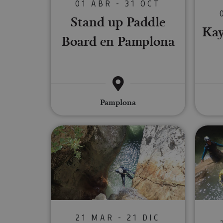
01 ABR - 31 OCT
Nombre
Stand up Paddle
Kay
CookieScriptConse
Board en Pamplona
JSESSIONID
Pamplona
COOKIE_SUPPORT
Descenso de barrancos
Nombre
Nombre
Nombre
_hjSession_3655069
Provee
Nombre
/
Domin
LFR_SESSION_STAT
C
GUEST_LANGUAGE_
uid
.adform
GN
_hjSessionUser_365
_ga
Event3PvTriggered
21 MAR - 21 DIC