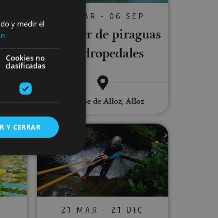
O
02 ABR - 06 SEP
ado y medir el
 de
Alquiler de piraguas
ón
e hidropedales
Cookies no
clasificadas
z
Embalse de Alloz, Alloz
R Y CERRAR
 kayak en Tudela
Descenso de barrancos en Navarra
s de funcionalidad
ión de usuario y la
21 MAR - 21 DIC