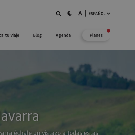
BUSCAR
dark-mode
A-mode
ESPAÑOL
ca tu viaje
Blog
Agenda
Planes
Navarra
varra échale un vistazo a todas estas