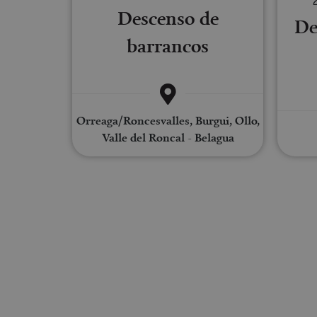
Descenso de
De
barrancos
_ga_V2BZ6ZS61P
_pk_ses.59.3f34
Orreaga/Roncesvalles, Burgui, Ollo,
Valle del Roncal - Belagua
_pk_id.59.3f34
pageviewCount