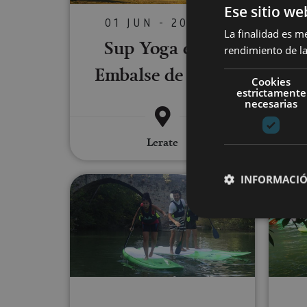
Ese sitio we
01 JUN - 20 SEP
La finalidad es m
Sup Yoga en el
De
rendimiento de la
Embalse de Alloz
Cookies
estrictamente
necesarias
Lerate
F
INFORMACIÓ
Stand up Paddle Board en Pa
Cookies estrictam
Las cookies estrictam
gestión de cuentas. E