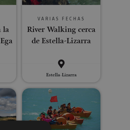
S
VARIAS FECHAS
 la
River Walking cerca
 Ega
de Estella-Lizarra
Estella-Lizarra
arco de vela
Alquiler de piraguas e hidropedale