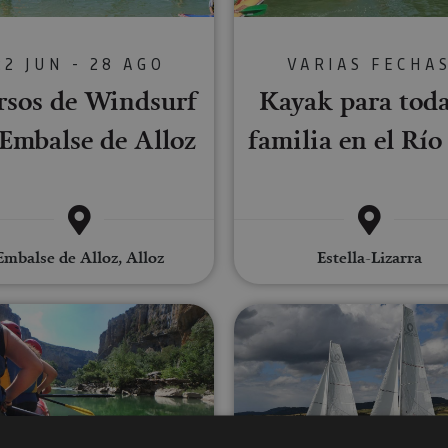
22 JUN - 28 AGO
VARIAS FECHA
rsos de Windsurf
Kayak para toda
Embalse de Alloz
familia en el Río
Embalse de Alloz, Alloz
Estella-Lizarra
oz
Descenso en balsa por el río Irati
Paseos en b