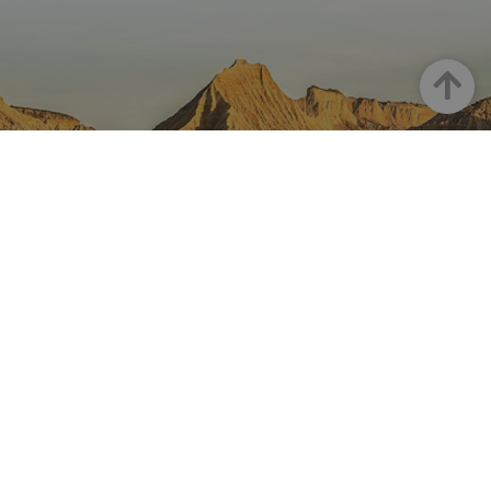
Arriba
NAVARRA EN INSTAGRAM
Descubre toda la belleza de
Navarra
Instagram Oficial De Turismo