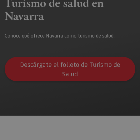
Turismo de salud en
serie cort
números 
Navarra
letras, qu
cree que 
código d
referenci
el domin
configura
Conoce qué ofrece Navarra como turismo de salud.
cookie.
pageviewCount
.visitnavarra.es
1 día
Esta cook
utiliza pa
contar y r
las vistas
Descárgate el folleto de Turismo de
página p
usuario 
Salud
su visita 
mejorar y
personali
experienc
usuario.