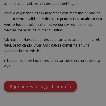
datos de
solo echar un vistazo a la despensa del Reyno.
visitantes
sesiones 
campañas
Porque degustar platos elaborados con materias primas de
los infor
una excelente calidad, repletos de
productos locales Km 0
análisis d
—entre los que sobresalen las verduras—, es una de las
_ga_V2BZ6ZS61P
.visitnavarra.es
1 año 1 mes
Google An
utiliza es
mejores maneras de mimar tu salud.
cookie pa
mantener
estado de
Además, en Navarra puedes deleitar tu paladar sin mirar el
sesión.
reloj, practicando
slow food
que se convierte en una
_pk_ses.59.3f34
www.visitnavarra.es
30 minutos
Este nom
experiencia casi mística.
cookie es
asociado 
platafor
Y todo ello en restaurantes de autor que son una auténtica
análisis 
código ab
joya.
Piwik. Se 
para ayud
los propi
de sitios
rastrear e
comport
Aquí tienes más gastronomía
de los vis
y medir e
rendimie
sitio. Es 
cookie de
patrón, d