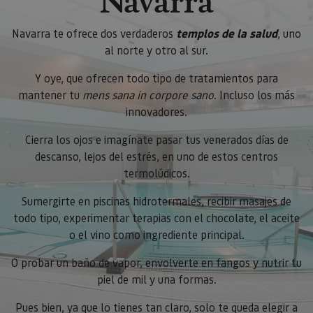
Navarra
Navarra te ofrece dos verdaderos
templos de la salud
, uno
al norte y otro al sur.
Y oye, que ofrecen todo tipo de tratamientos para
mantener tu
mens sana in corpore sano
. Incluso los más
innovadores.
Cierra los ojos e imagínate pasar tus venerados días de
descanso, lejos del estrés, en uno de estos centros
termolúdicos.
Sumergirte en piscinas hidrotermales, recibir masajes de
todo tipo, experimentar terapias con el chocolate, el aceite
o el vino como ingrediente principal.
O probar un baño de vapor, envolverte en fangos y nutrir tu
piel de mil y una formas.
Pues bien, ya que lo tienes tan claro, solo te queda elegir a