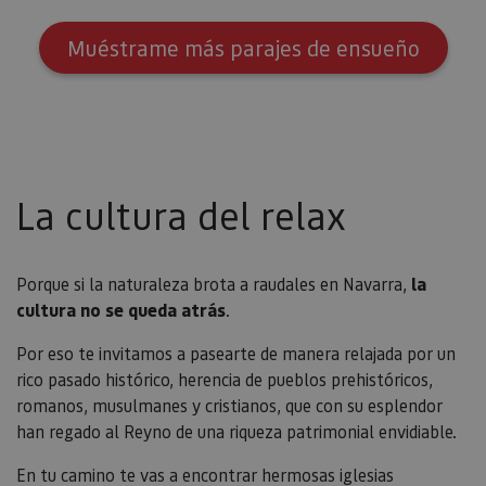
Dominio
CookieScriptConsent
1 mes
El se
CookieScript
Muéstrame más parajes de ensueño
Cook
www.visitnavarra.es
Scri
utili
cook
recor
pref
cons
de c
los v
Es n
La cultura del relax
que 
de c
Cook
Scri
func
corr
Porque si la naturaleza brota a raudales en Navarra,
la
cultura no se queda atrás
.
JSESSIONID
Sesión
Cook
Oracle
sesi
Corporation
Política de Privacidad de Google
plat
www.visitnavarra.es
Por eso te invitamos a pasearte de manera relajada por un
prop
gene
rico pasado histórico, herencia de pueblos prehistóricos,
utili
sitio
romanos, musulmanes y cristianos, que con su esplendor
en JS
han regado al Reyno de una riqueza patrimonial envidiable.
Nor
se ut
mant
En tu camino te vas a encontrar hermosas iglesias
sesi