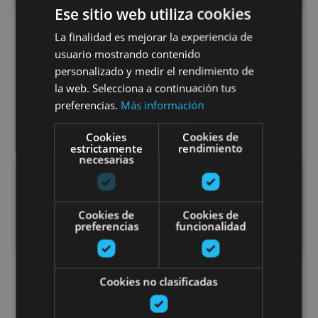
Ese sitio web utiliza cookies
La finalidad es mejorar la experiencia de
Zugarramurd
Foces de
usuario mostrando contenido
i y otras
Lumbier y
personalizado y medir el rendimiento de
la web. Selecciona a continuación tus
cuevas
Arbaiun
preferencias.
Más información
Cookies
Cookies de
estrictamente
rendimiento
necesarias
Cookies de
Cookies de
preferencias
funcionalidad
Cookies no clasificadas
Parque
Valle de
Natural de
Roncal-