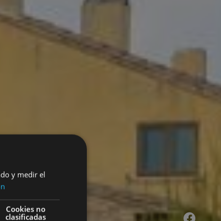
ado y medir el
ón
Cookies no
clasificadas
Facebook