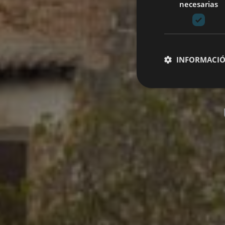
necesarias
INFORMACIÓ
Cookies estrictam
Las cookies estrictam
gestión de cuentas. E
Nombre
CookieScriptConse
JSESSIONID