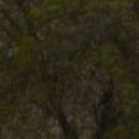
propietarios de sitios web a rastrear el compor
visitantes y medir el rendimiento del sitio. Es u
patrón, donde el prefijo _pk_ses es seguido por 
números y letras, que se cree que es un código d
dominio que configura la cookie.
www.visitnavarra.es
1 año
Este nombre de cookie está asociado con la plat
web de código abierto Piwik. Se utiliza para ayu
propietarios de sitios web a rastrear el compor
visitantes y medir el rendimiento del sitio. Es u
patrón, donde el prefijo _pk_id es seguido por u
números y letras, que se cree que es un código d
dominio que configura la cookie.
.visitnavarra.es
1 día
Esta cookie se utiliza para contar y rastrear las v
por un usuario durante su visita para mejorar y 
experiencia del usuario.