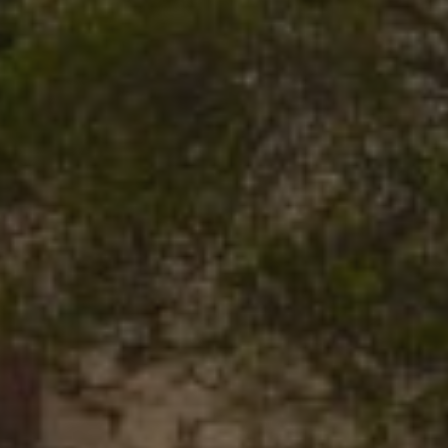
_pk_id.59.3f34
pageviewCount