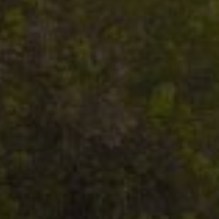
tamiento de los
na cookie de tipo
una serie corta de
e referencia para el
aforma de análisis
dar a los
tamiento de los
na cookie de tipo
na serie corta de
e referencia para el
istas de la página
personalizar la