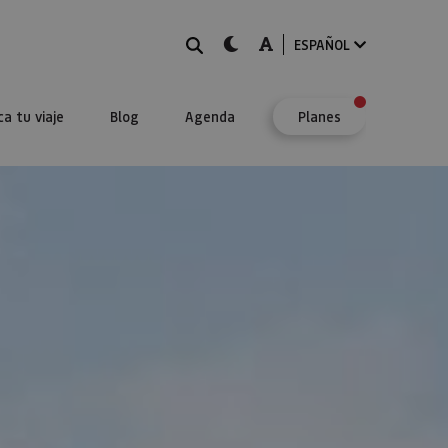
BUSCAR
dark-mode
A-mode
ESPAÑOL
ca tu viaje
Blog
Agenda
Planes