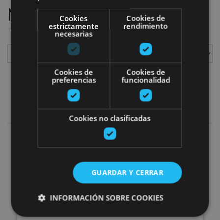
Nous avos trouvé
1
sorties
Cookies
Cookies de
estrictamente
rendimiento
necesarias
Afficher
Cookies de
Cookies de
preferencias
funcionalidad
Planes en familia
Ajouter les filtres
Cookies no clasificadas
Collecte de champignons à Ult
GUARDAR Y CERRAR
INFORMACIÓN SOBRE COOKIES