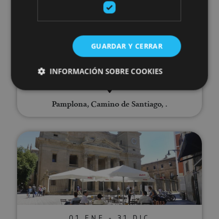
01 ENE - 31 DIC
Visite guidée privée de
GUARDAR Y CERRAR
Pampelune
INFORMACIÓN SOBRE COOKIES
Pamplona, Camino de Santiago, .
Cookies estrictamente necesarias
Cookies de rendimiento
Visite guidée complète de Pamp
Cookies de preferencias
Cookies de funcionalidad
Cookies no clasificadas
Las cookies estrictamente necesarias permiten la
funcionalidad principal del sitio web, como el inicio
de sesión de usuario y la gestión de cuentas. El sitio
web no se puede utilizar correctamente sin las
cookies estrictamente necesarias.
01 ENE - 31 DIC