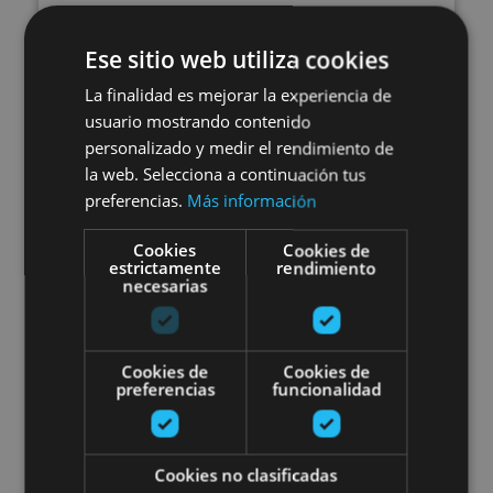
01 ENE - 31 DIC
Excursion à Roncevaux -
Ese sitio web utiliza cookies
Chemin de Saint-Jacques-de-
La finalidad es mejorar la experiencia de
usuario mostrando contenido
Compostelle
personalizado y medir el rendimiento de
la web. Selecciona a continuación tus
preferencias.
Más información
Orreaga/Roncesvalles, Auritz/Burguete, Camino de
Cookies
Cookies de
estrictamente
rendimiento
Santiago
necesarias
Visite guidée privée de Pampelu
Cookies de
Cookies de
preferencias
funcionalidad
Cookies no clasificadas