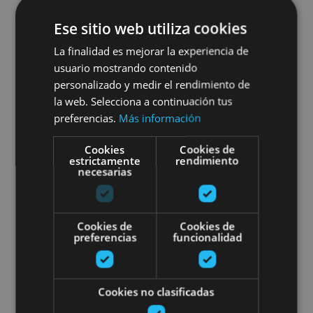
Visite guidée de la cave
Ese sitio web utiliza cookies
viticole du Palacio de los
La finalidad es mejorar la experiencia de
Mencos
usuario mostrando contenido
personalizado y medir el rendimiento de
la web. Selecciona a continuación tus
preferencias.
Más información
Tafalla, Palacio de los Mencos
Cookies
Cookies de
estrictamente
rendimiento
necesarias
Visitas culturales con copa de v
Cookies de
Cookies de
preferencias
funcionalidad
Cookies no clasificadas
01 ENE - 31 DIC