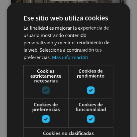
Ese sitio web utiliza cookies
01 ENE - 31 DIC
La finalidad es mejorar la experiencia de
Visite guidée complète de
usuario mostrando contenido
personalizado y medir el rendimiento de
Pampelune
la web. Selecciona a continuación tus
preferencias.
Más información
Cookies
Cookies de
estrictamente
rendimiento
Pamplona, Camino de Santiago, .
necesarias
Visita guiada Malerreka. Los Va
Cookies de
Cookies de
preferencias
funcionalidad
Cookies no clasificadas