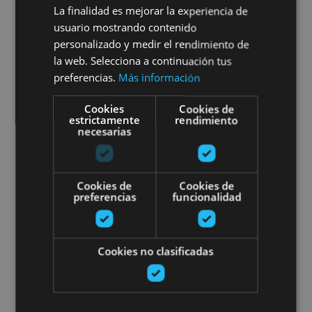
01 ENE - 31 DIC
La finalidad es mejorar la experiencia de
usuario mostrando contenido
Vols tandem en paramoteur
personalizado y medir el rendimiento de
la web. Selecciona a continuación tus
preferencias.
Más información
Olague, Valle de Baztan
Cookies
Cookies de
estrictamente
rendimiento
necesarias
Ruta en 4x4 por las Bardenas R
Cookies de
Cookies de
preferencias
funcionalidad
Cookies no clasificadas
01 ENE - 31 DIC
Ruta en 4x4 por las Bardenas