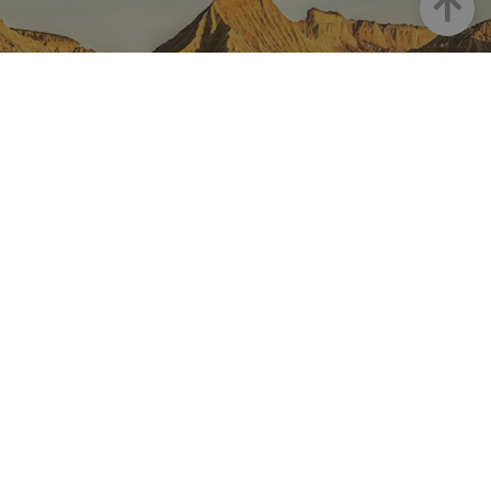
Haut
LA NAVARRE SUR INSTAGRAM
Toute la beauté de la Navarre
directement sur votre feed
Instagram Officiel De Tourisme
Navarre