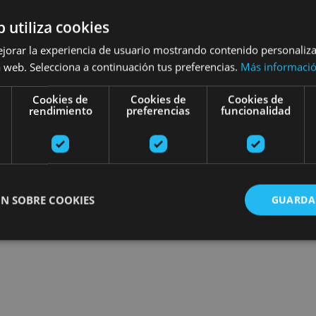
esibilidad
Turismo regenerativo
b utiliza cookies
ejorar la experiencia de usuario mostrando contenido personaliz
 web. Selecciona a continuación tus preferencias.
Más informaci
Recherchez des sorties
Cookies de
Cookies de
Cookies de
rendimiento
preferencias
funcionalidad
N SOBRE COOKIES
GUARDA
ente necesarias
Cookies de rendimiento
Cookies de preferencias
Cookie
Cookies no clasificadas
ente necesarias permiten la funcionalidad principal del sitio web, como el inicio de ses