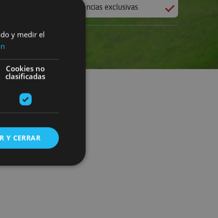
Experiencias exclusivas
ado y medir el
ón
Cookies no
clasificadas
R Y CERRAR
s de funcionalidad
ión de usuario y la