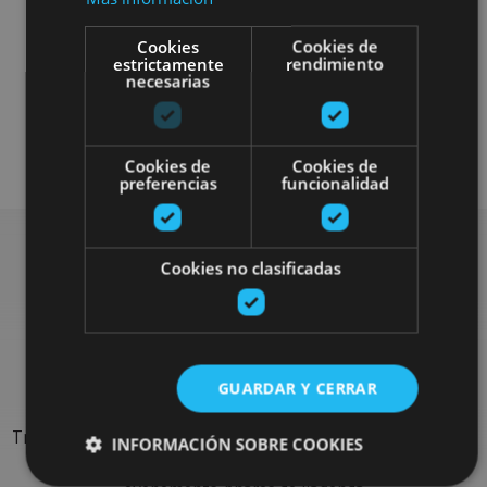
Cookies
Cookies de
estrictamente
rendimiento
necesarias
Otros
Cookies de
Cookies de
preferencias
funcionalidad
Cookies no clasificadas
Rechercher plus de
sorties
GUARDAR Y CERRAR
Trouvez des sorties et des propositions pour compléter votre
INFORMACIÓN SOBRE COOKIES
séjour en Navarre : activités organisées, visites et les