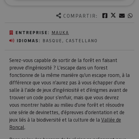
Twitter
Facebook
Corre
W
COMPARTIR:
ENTREPRISE:
MAUKA
IDIOMAS:
BASQUE, CASTELLANO
Serez-vous capable de sortir de la forêt en faisant
preuve d'ingéniosité ? L'escape dans un forest
fonctionne de la même manière qu'un escape room, à la
différence que vous n'aurez pas à vous échapper d'une
salle à l'aide de jeux d'ingéniosité et d'énigmes avant de
trouver un code pour s'enfuir, mais que vous devrez
vous montrer habile au milieu d'une forêt et résoudre
une série de devinettes, d'épreuves d'orientation et de
jeux liés à la biodiversité et la culture de la
Vallée de
Roncal
.