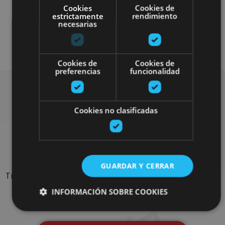
Cookies
Cookies de
estrictamente
rendimiento
necesarias
Visitas guiadas
Cookies de
Cookies de
preferencias
funcionalidad
Rechercher plus de
Cookies no clasificadas
sorties
GUARDAR Y CERRAR
Trouvez des sorties et des propositions pour compléter votre
séjour en Navarre : activités organisées, visites et les
INFORMACIÓN SOBRE COOKIES
évènements-phares de l'agenda