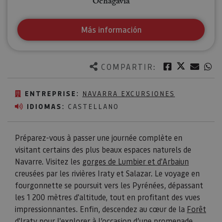
Ochagavía
Más información
Twitter
Facebook
Corre
W
COMPARTIR:
ENTREPRISE:
NAVARRA EXCURSIONES
IDIOMAS:
CASTELLANO
Préparez-vous à passer une journée complète en
visitant certains des plus beaux espaces naturels de
Navarre. Visitez les
gorges de Lumbier et d'Arbaiun
creusées par les rivières Iraty et Salazar. Le voyage en
fourgonnette se poursuit vers les Pyrénées, dépassant
les 1 200 mètres d'altitude, tout en profitant des vues
impressionnantes. Enfin, descendez au cœur de la
Forêt
d'Iraty
pour l'explorer à l’occasion d’une promenade