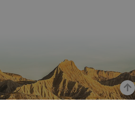
cons
de c
los v
Es n
que 
de c
Cook
Scri
func
corr
JSESSIONID
Sesión
Cook
Oracle
Política
sesi
Corporation
de Privacidad de Google
plat
www.visitnavarra.es
prop
gene
util
sitio
en J
Nor
Haut
se ut
mant
sesi
usua
anón
part
serv
LA NAVARRE SUR INSTAGRAM
COOKIE_SUPPORT
www.visitnavarra.es
1 año
Esta
utili
dete
nave