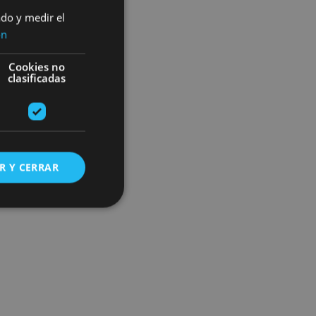
ado y medir el
ón
Cookies no
clasificadas
R Y CERRAR
s de funcionalidad
ión de usuario y la