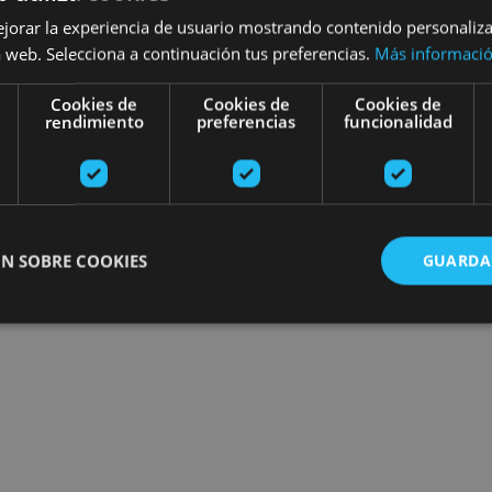
ejorar la experiencia de usuario mostrando contenido personaliz
 web. Selecciona a continuación tus preferencias.
Más informaci
Cookies de
Cookies de
Cookies de
rendimiento
preferencias
funcionalidad
N SOBRE COOKIES
GUARDA
ente necesarias
Cookies de rendimiento
Cookies de preferencias
Cookie
Cookies no clasificadas
ente necesarias permiten la funcionalidad principal del sitio web, como el inicio de ses
l sitio web no se puede utilizar correctamente sin las cookies estrictamente necesarias.
Proveedor
/