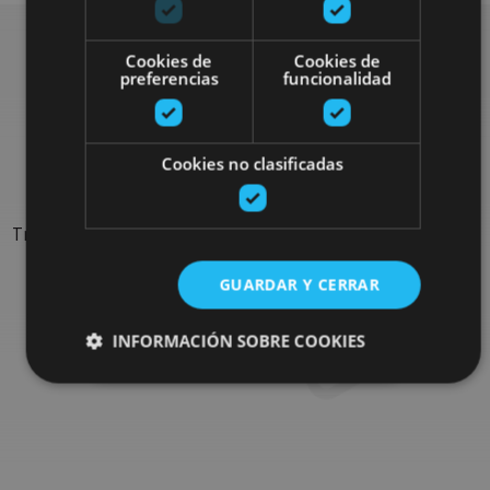
Cookies de
Cookies de
preferencias
funcionalidad
Rechercher plus de
sorties
Cookies no clasificadas
Trouvez des sorties et des propositions pour compléter votre
séjour en Navarre : activités organisées, visites et les
GUARDAR Y CERRAR
évènements-phares de l'agenda
INFORMACIÓN SOBRE COOKIES
Allez au navigateur de sorties
Cookies estrictamente necesarias
Cookies de rendimiento
Cookies de preferencias