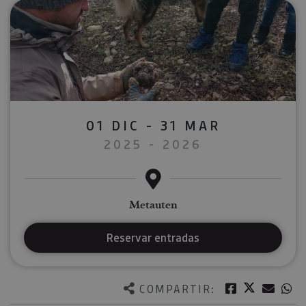
01 DIC - 31 MAR
2025 - 2026
Metauten
Reservar entradas
Twitter
Facebook
Corre
W
COMPARTIR: