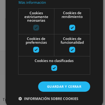
Más información
Cookies
Cookies de
estrictamente
rendimiento
necesarias
Gastronomía
Enoturismo
Cookies de
Cookies de
preferencias
funcionalidad
Cookies no clasificadas
Rechercher plus de
sorties
GUARDAR Y CERRAR
INFORMACIÓN SOBRE COOKIES
Trouvez des sorties et des propositions pour compléter votre