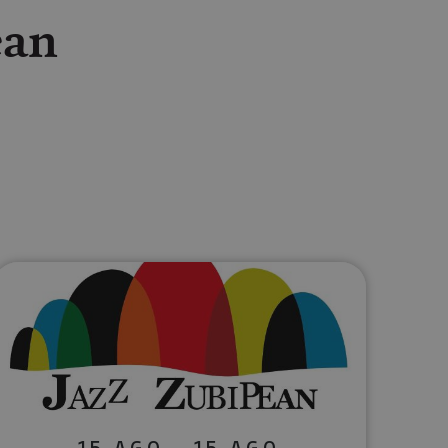
ean
lectrónico
sApp
15 AGO - 15 AGO