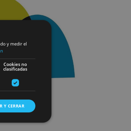
ado y medir el
ón
Cookies no
clasificadas
R Y CERRAR