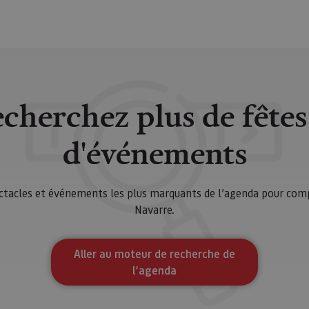
ente necesarias
Cookies de rendimiento
Cookies de preferencias
Cookie
Cookies no clasificadas
ente necesarias permiten la funcionalidad principal del sitio web, como el inicio de ses
l sitio web no se puede utilizar correctamente sin las cookies estrictamente necesarias.
Proveedor
/
Vencimiento
Descripción
Dominio
cherchez plus de fêtes
nt
1 mes
El servicio Cookie-Script.com utiliza esta c
CookieScript
las preferencias de consentimiento de cooki
www.visitnavarra.es
Es necesario que el banner de cookies de C
d'événements
funcione correctamente.
Sesión
Cookie de sesión de plataforma de propósit
Oracle
por sitios escritos en JSP. Normalmente se u
Corporation
mantener una sesión de usuario anónimo p
www.visitnavarra.es
ectacles et événements les plus marquants de l’agenda pour com
servidor.
Navarre.
www.visitnavarra.es
1 año
Esta cookie se utiliza para determinar si el
usuario admite cookies.
Política de Privacidad de Google
Aller au moteur de recherche de
Proveedor
/
Dominio
Vencimiento
l’agenda
Proveedor
Proveedor
/
/
Vencimiento
Vencimiento
Descripción
Descripción
.visitnavarra.es
30 minutos
dor
Dominio
Dominio
Vencimiento
Descripción
io
E_8191652
www.visitnavarra.es
Sesión
ID
.visitnavarra.es
1 mes 1 día
1 año
Esta cookie se utiliza para identificar la frecuenci
Esta cookie se utiliza para almacenar la preferen
Adform