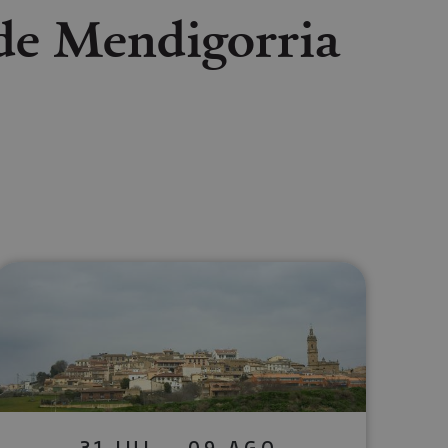
 de Mendigorria
lectrónico
sApp
31 JUL - 09 AGO