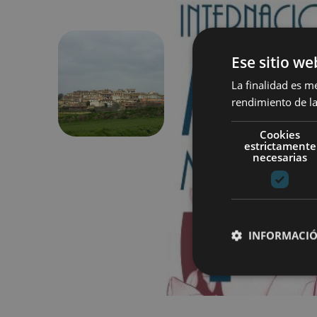
Ese sitio we
La finalidad es m
Précédent
rendimiento de la
Cookies
estrictamente
necesarias
INFORMACIÓ
Cookies estrictam