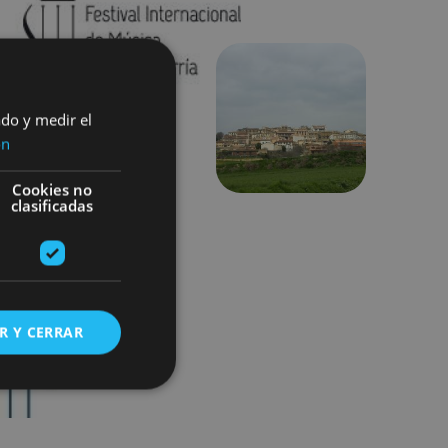
ado y medir el
Suivant
ón
Cookies no
clasificadas
R Y CERRAR
s de funcionalidad