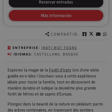
Reservar entradas
Más información
Twitter
Facebook
Corre
W
COMPARTIR:
ENTREPRISE:
IRATI BIZI TOURS
IDIOMAS:
CASTELLANO, BASQUE
Explorez la magie de la
Forêt d’Iraty
lors d'une visite
guidée en e-bike ! Inscrivez-vous à cette expérience
idéale pour toute la famille, tout en découvrant de
manière durable et ludique la deuxième plus grande
forêt de hêtres et de sapins d'Europe.
​​​​​​​Plongez dans la beauté de la nature en pédalant parmi
des arbres centenaires, en traversant des sentiers