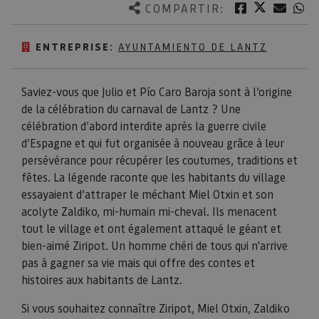
Twitter
Facebook
Corre
W
COMPARTIR:
ENTREPRISE:
AYUNTAMIENTO DE LANTZ
Saviez-vous que Julio et Pío Caro Baroja sont à l’origine
de la célébration du carnaval de Lantz ? Une
célébration d’abord interdite après la guerre civile
d’Espagne et qui fut organisée à nouveau grâce à leur
persévérance pour récupérer les coutumes, traditions et
fêtes. La légende raconte que les habitants du village
essayaient d’attraper le méchant Miel Otxin et son
acolyte Zaldiko, mi-humain mi-cheval. Ils menacent
tout le village et ont également attaqué le géant et
bien-aimé Ziripot. Un homme chéri de tous qui n'arrive
pas à gagner sa vie mais qui offre des contes et
histoires aux habitants de Lantz.
Si vous souhaitez connaître Ziripot, Miel Otxin, Zaldiko