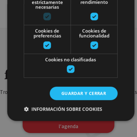
estrictamente
rendimiento
necesarias
Cookies de
Cookies de
preferencias
funcionalidad
Recherchez plus de
Cookies no clasificadas
fêtes et d'événements
Trouvez les fêtes, spectacles et événements les plus marquants
GUARDAR Y CERRAR
de l’agenda pour compléter votre voyage en Navarre.
INFORMACIÓN SOBRE COOKIES
Aller au moteur de recherche de
l’agenda
Cookies estrictamente necesarias