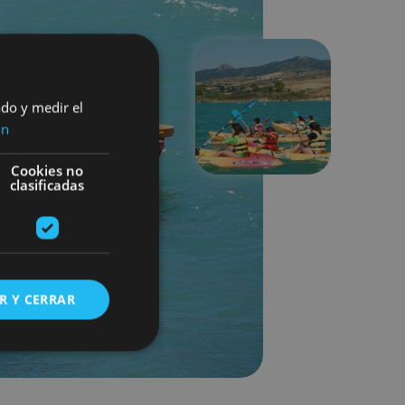
ado y medir el
Suivant
ón
Cookies no
clasificadas
R Y CERRAR
s de funcionalidad