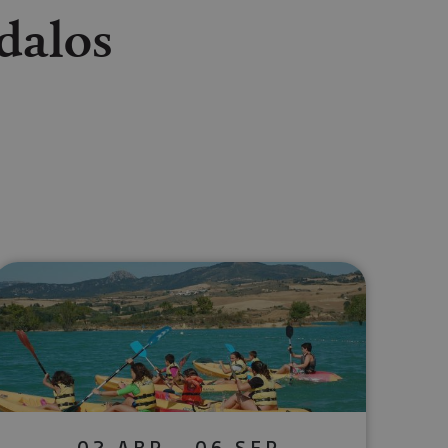
dalos
lectrónico
sApp
02 ABR - 06 SEP