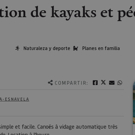
tion de kayaks et pé
Naturaleza y deporte
Planes en familia
Twitter
Facebook
Correo e
What
COMPARTIR:
A-ESNAVELA
simple et facile. Canoës à vidage automatique très
. Location à l’heure.