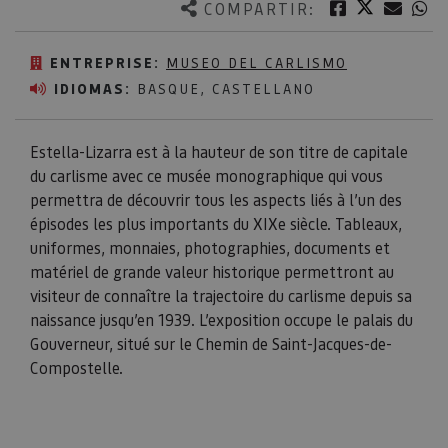
Twitter
Facebook
Corre
W
COMPARTIR:
ENTREPRISE:
MUSEO DEL CARLISMO
IDIOMAS:
BASQUE, CASTELLANO
Estella-Lizarra est à la hauteur de son titre de capitale
du carlisme avec ce musée monographique qui vous
permettra de découvrir tous les aspects liés à l’un des
épisodes les plus importants du XIXe siècle. Tableaux,
uniformes, monnaies, photographies, documents et
matériel de grande valeur historique permettront au
visiteur de connaître la trajectoire du carlisme depuis sa
naissance jusqu’en 1939. L’exposition occupe le palais du
Gouverneur, situé sur le Chemin de Saint-Jacques-de-
Compostelle.