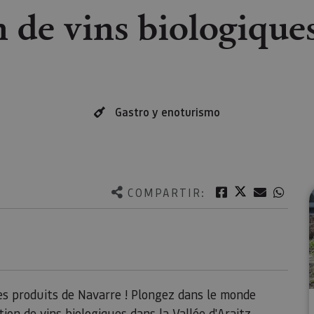
 de vins biologique
Gastro y enoturismo
Twitter
Facebook
Correo e
What
COMPARTIR:
es produits de Navarre ! Plongez dans le monde
ion de vins biologiques dans la Vallée d'Araitz.