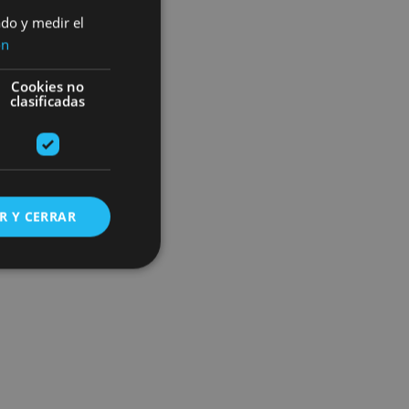
ado y medir el
ón
Cookies no
clasificadas
R Y CERRAR
s de funcionalidad
ión de usuario y la