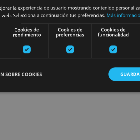
ejorar la experiencia de usuario mostrando contenido personaliz
 web. Selecciona a continuación tus preferencias.
Más informaci
Cookies de
Cookies de
Cookies de
rendimiento
preferencias
funcionalidad
N SOBRE COOKIES
GUARDA
ente necesarias
Cookies de rendimiento
Cookies de preferencias
Cookie
Cookies no clasificadas
ente necesarias permiten la funcionalidad principal del sitio web, como el inicio de ses
l sitio web no se puede utilizar correctamente sin las cookies estrictamente necesarias.
Proveedor
/