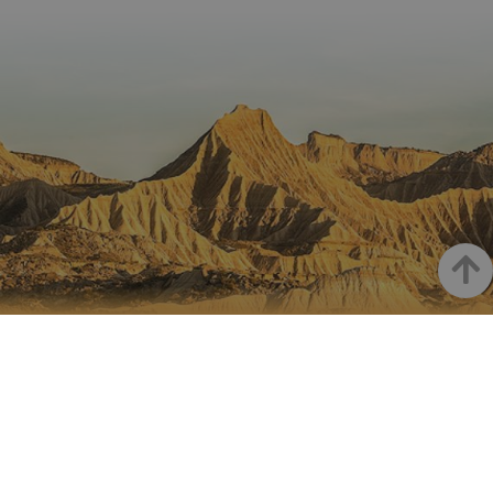
una
elaboración
actualiza
de informes.
significat
servicio 
análisis 
Google m
utilizado.
cookie se 
para dist
usuarios 
asignand
número
generad
aleatori
como
identific
cliente. S
Haut
incluye e
solicitud
página e
sitio y se 
LA NAVARRE SUR INSTAGRAM
para calcu
datos de
visitantes
Toute la beauté de la Navarre
sesiones 
campañas
directement sur votre feed
los infor
análisis d
_ga_V2BZ6ZS61P
.visitnavarra.es
1 año 1 mes
Google An
utiliza es
cookie p