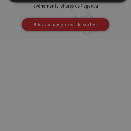
évènements-phares de l'agenda
Cookies estrictamente necesarias
Cookies de rendimiento
Allez au navigateur de sorties
Cookies de preferencias
Cookies de funcionalidad
Cookies no clasificadas
Las cookies estrictamente necesarias permiten la
funcionalidad principal del sitio web, como el inicio de
sesión de usuario y la gestión de cuentas. El sitio web
no se puede utilizar correctamente sin las cookies
estrictamente necesarias.
Proveedor
/
Nombre
Vencimiento
Desc
Dominio
CookieScriptConsent
1 mes
El se
CookieScript
Cook
www.visitnavarra.es
Scri
utili
cook
reco
pref
cons