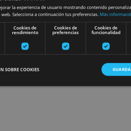
ejorar la experiencia de usuario mostrando contenido personaliz
 web. Selecciona a continuación tus preferencias.
Más informaci
Cookies de
Cookies de
Cookies de
rendimiento
preferencias
funcionalidad
N SOBRE COOKIES
GUARDA
ente necesarias
Cookies de rendimiento
Cookies de preferencias
Cookie
Cookies no clasificadas
ente necesarias permiten la funcionalidad principal del sitio web, como el inicio de ses
l sitio web no se puede utilizar correctamente sin las cookies estrictamente necesarias.
Proveedor
/