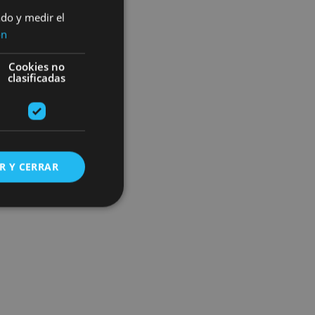
ado y medir el
ón
Cookies no
clasificadas
R Y CERRAR
s de funcionalidad
ión de usuario y la