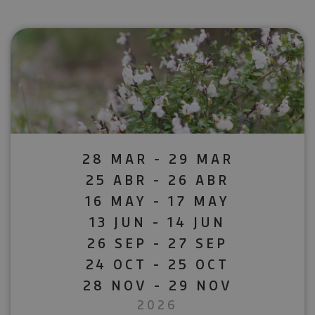
28 MAR - 29 MAR
25 ABR - 26 ABR
16 MAY - 17 MAY
13 JUN - 14 JUN
26 SEP - 27 SEP
24 OCT - 25 OCT
28 NOV - 29 NOV
2026