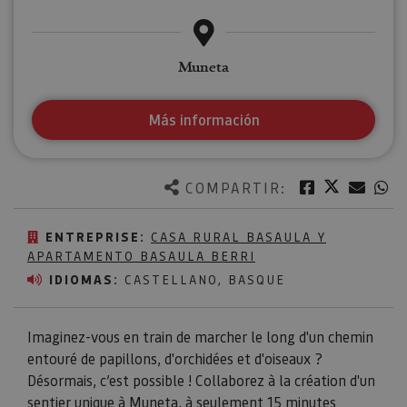
Muneta
Más información
Twitter
Facebook
Corre
W
COMPARTIR:
ENTREPRISE:
CASA RURAL BASAULA Y
APARTAMENTO BASAULA BERRI
IDIOMAS:
CASTELLANO, BASQUE
Imaginez-vous en train de marcher le long d'un chemin
entouré de papillons, d'orchidées et d'oiseaux ?
Désormais, c’est possible ! Collaborez à la création d'un
sentier unique à Muneta, à seulement 15 minutes