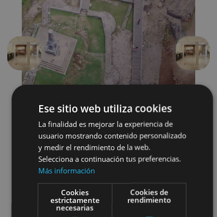
Précédent
Suivant
Ese sitio web utiliza cookies
La finalidad es mejorar la experiencia de
usuario mostrando contenido personalizado
y medir el rendimiento de la web.
Castillos y fortalezas
Selecciona a continuación tus preferencias.
Más información
Arquitectura civil
Cookies
Cookies de
Museos y centros expositivos
estrictamente
rendimiento
necesarias