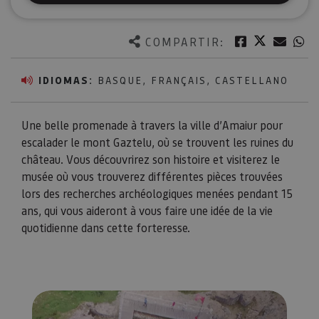
Twitter
Facebook
Corre
W
COMPARTIR:
IDIOMAS:
BASQUE, FRANÇAIS, CASTELLANO
Une belle promenade à travers la ville d’Amaiur pour
escalader le mont Gaztelu, où se trouvent les ruines du
château. Vous découvrirez son histoire et visiterez le
musée où vous trouverez différentes pièces trouvées
lors des recherches archéologiques menées pendant 15
ans, qui vous aideront à vous faire une idée de la vie
quotidienne dans cette forteresse.