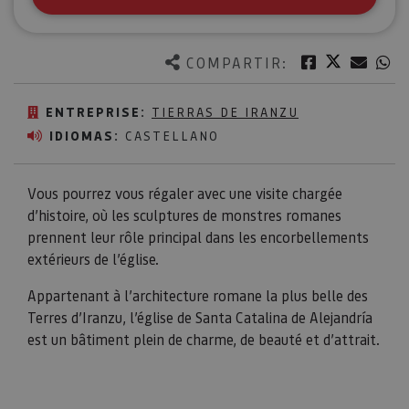
Twitter
Facebook
Corre
W
COMPARTIR:
ENTREPRISE:
TIERRAS DE IRANZU
IDIOMAS:
CASTELLANO
Vous pourrez vous régaler avec une visite chargée
d’histoire, où les sculptures de monstres romanes
prennent leur rôle principal dans les encorbellements
extérieurs de l’église.
Appartenant à l’architecture romane la plus belle des
Terres d’Iranzu, l’église de Santa Catalina de Alejandría
est un bâtiment plein de charme, de beauté et d’attrait.