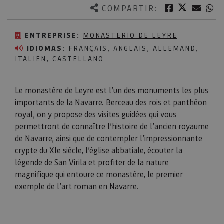
Twitter
Facebook
Corre
W
COMPARTIR:
ENTREPRISE:
MONASTERIO DE LEYRE
IDIOMAS:
FRANÇAIS, ANGLAIS, ALLEMAND,
ITALIEN, CASTELLANO
Le monastère de Leyre est l’un des monuments les plus
importants de la Navarre. Berceau des rois et panthéon
royal, on y propose des visites guidées qui vous
permettront de connaître l’histoire de l’ancien royaume
de Navarre, ainsi que de contempler l’impressionnante
crypte du XIe siècle, l’église abbatiale, écouter la
légende de San Virila et profiter de la nature
magnifique qui entoure ce monastère, le premier
exemple de l’art roman en Navarre.