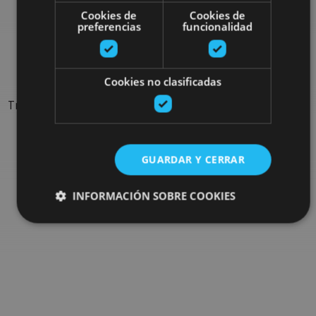
Rechercher plus de
Cookies de
Cookies de
preferencias
funcionalidad
sorties
Cookies no clasificadas
Trouvez des sorties et des propositions pour compléter votre
séjour en Navarre : activités organisées, visites et les
évènements-phares de l'agenda
GUARDAR Y CERRAR
Allez au navigateur de sorties
INFORMACIÓN SOBRE COOKIES
Cookies estrictamente necesarias
Cookies de rendimiento
Cookies de preferencias
Cookies de funcionalidad