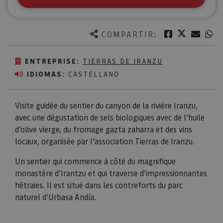
Twitter
Facebook
Corre
W
COMPARTIR:
ENTREPRISE:
TIERRAS DE IRANZU
IDIOMAS:
CASTELLANO
Visite guidée du sentier du canyon de la rivière Iranzu,
avec une dégustation de sels biologiques avec de l’huile
d’olive vierge, du fromage gazta zaharra et des vins
locaux, organisée par l’association Tierras de Iranzu.
Un sentier qui commence à côté du magnifique
monastère d’Irantzu et qui traverse d’impressionnantes
hêtraies. Il est situé dans les contreforts du parc
naturel d’Urbasa Andía.