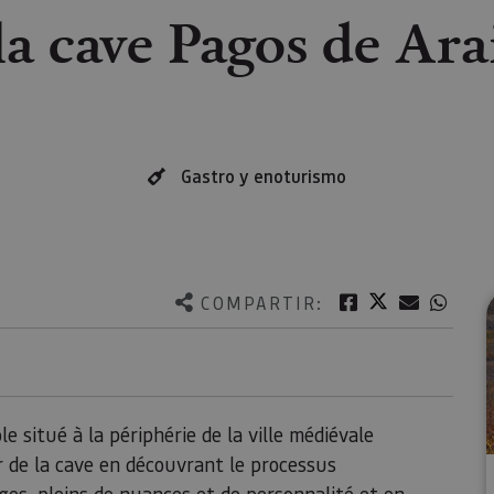
la cave Pagos de Ara
Gastro y enoturismo
Twitter
Facebook
Correo e
What
COMPARTIR:
 situé à la périphérie de la ville médiévale
ur de la cave en découvrant le processus
uges, pleins de nuances et de personnalité et en