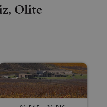
iz, Olite
lectrónico
sApp
01 ENE - 31 DIC