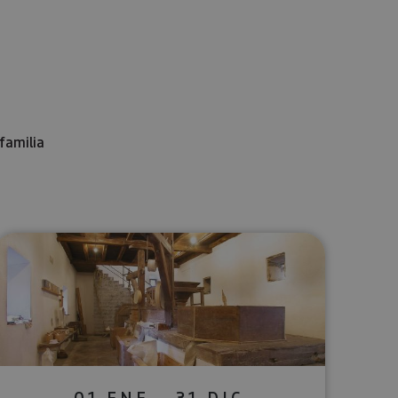
familia
lectrónico
sApp
01 ENE - 31 DIC