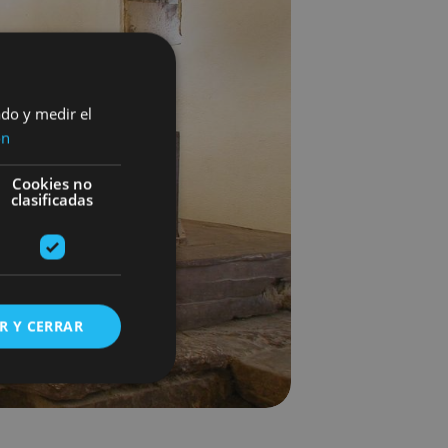
ado y medir el
ón
Cookies no
clasificadas
R Y CERRAR
s de funcionalidad