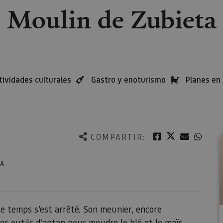
Moulin de Zubieta
tividades culturales
Gastro y enoturismo
Planes en 
Twitter
Facebook
Correo e
What
COMPARTIR:
TA
le temps s’est arrêté. Son meunier, encore
les outils d’antan pour moudre le blé et le maïs.