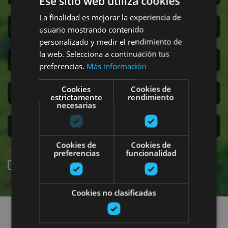
Ese sitio web utiliza cookies
La finalidad es mejorar la experiencia de
San Fermín
usuario mostrando contenido
personalizado y medir el rendimiento de
la web. Selecciona a continuación tus
Accesibilidad
preferencias.
Más información
Cookies
Cookies de
Turismo regenerativo
estrictamente
rendimiento
necesarias
Experiencias exclusivas
Cookies de
Cookies de
preferencias
funcionalidad
Reserva online
Cookies no clasificadas
Encuentra planes