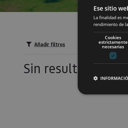
Ese sitio we
La finalidad es m
rendimiento de la
Cookies
estrictamente
Añadir filtros
necesarias
Sin resultados
INFORMACIÓ
Cookies estrictam
Las cookies estrictam