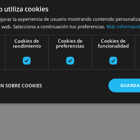
b utiliza cookies
Encuentra planes
ejorar la experiencia de usuario mostrando contenido personaliz
 web. Selecciona a continuación tus preferencias.
Más informaci
Cookies de
Cookies de
Cookies de
rendimiento
preferencias
funcionalidad
N SOBRE COOKIES
GUARDA
ente necesarias
Cookies de rendimiento
Cookies de preferencias
Cookie
Cookies no clasificadas
ente necesarias permiten la funcionalidad principal del sitio web, como el inicio de ses