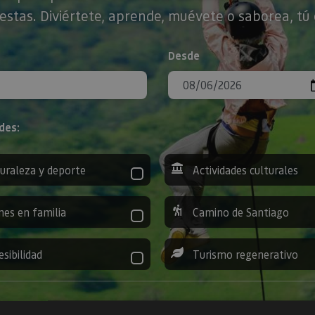
stas. Diviértete, aprende, muévete o saborea, tú 
Desde
des:
uraleza y deporte
Actividades culturales
nes en familia
Camino de Santiago
esibilidad
Turismo regenerativo