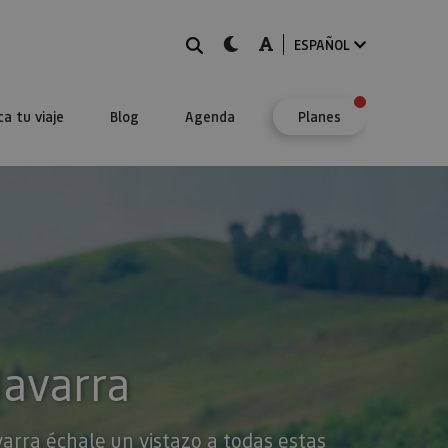
BUSCAR
dark-mode
A-mode
ESPAÑOL
ca tu viaje
Blog
Agenda
Planes
Navarra
varra échale un vistazo a todas estas