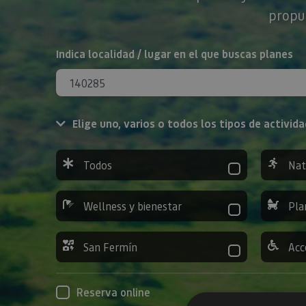
propue
BUSCAR
Indica localidad / lugar en el que buscas planes
Elige uno, varios o todos los tipos de activida
Todos
Nat
Wellness y bienestar
Pla
San Fermín
Acc
Reserva online