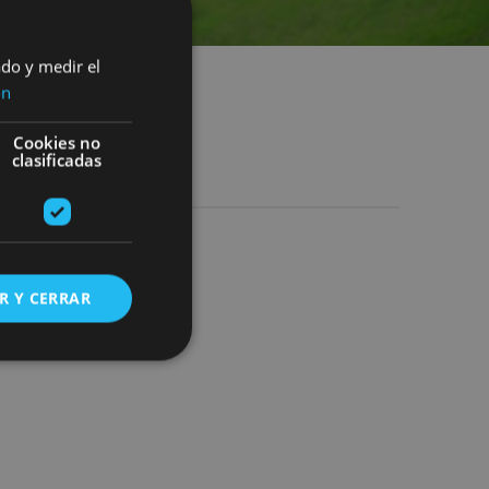
ado y medir el
ón
Cookies no
clasificadas
R Y CERRAR
s de funcionalidad
ión de usuario y la