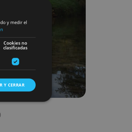
ado y medir el
ón
Cookies no
clasificadas
R Y CERRAR
s de funcionalidad