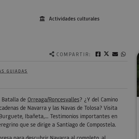
Actividades culturales
Twitter
Facebook
Correo e
What
COMPARTIR:
AS GUIADAS
a Batalla de
Orreaga/Roncesvalles
? ¿Y del Camino
 cadenas de Navarra y las Navas de Tolosa? Visita
Burguete, Ibañeta,... Testimonios importantes en
eregrino que se dirige a Santiago de Compostela.
resa para descubrir Navarra al completo, al