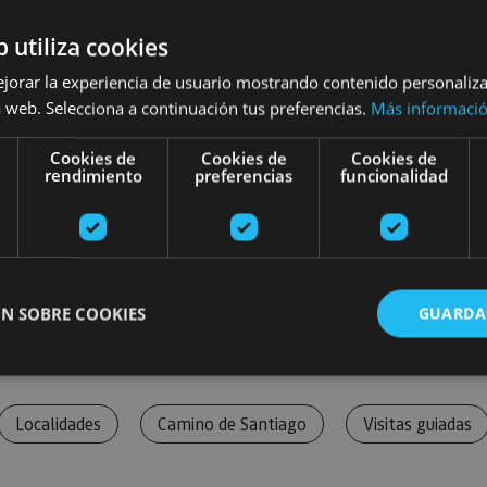
b utiliza cookies
ejorar la experiencia de usuario mostrando contenido personaliz
 web. Selecciona a continuación tus preferencias.
Más informaci
Cookies de
Cookies de
Cookies de
rendimiento
preferencias
funcionalidad
N SOBRE COOKIES
GUARDA
ente necesarias
Cookies de rendimiento
Cookies de preferencias
Cookie
Localidades
Camino de Santiago
Visitas guiadas
Cookies no clasificadas