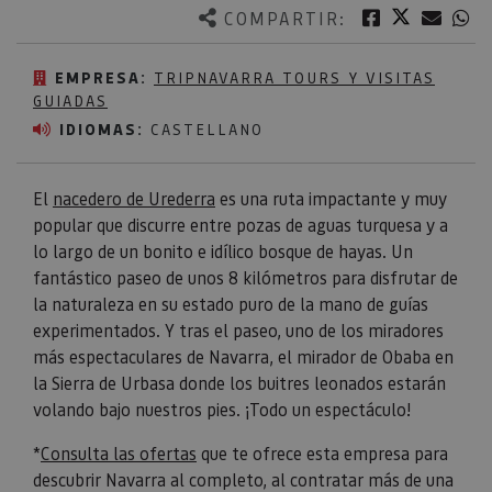
Twitter
Facebook
Corre
W
COMPARTIR:
EMPRESA:
TRIPNAVARRA TOURS Y VISITAS
GUIADAS
IDIOMAS:
CASTELLANO
El
nacedero de Urederra
es una ruta impactante y muy
popular que discurre entre pozas de aguas turquesa y a
lo largo de un bonito e idílico bosque de hayas. Un
fantástico paseo de unos 8 kilómetros para disfrutar de
la naturaleza en su estado puro de la mano de guías
experimentados. Y tras el paseo, uno de los miradores
más espectaculares de Navarra, el mirador de Obaba en
la Sierra de Urbasa donde los buitres leonados estarán
volando bajo nuestros pies. ¡Todo un espectáculo!
*
Consulta las ofertas
que te ofrece esta empresa para
descubrir Navarra al completo, al contratar más de una