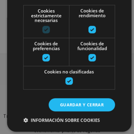
Cookies
Cookies de
estrictamente
rendimiento
necesarias
Otros
Plan disponible para todo el público
Cookies de
Cookies de
preferencias
funcionalidad
Cookies no clasificadas
Rechercher plus de
sorties
GUARDAR Y CERRAR
Trouvez des sorties et des propositions pour compléter votre
INFORMACIÓN SOBRE COOKIES
séjour en Navarre : activités organisées, visites et les
évènements-phares de l'agenda