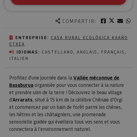
Twitter
Facebook
Corre
W
COMPARTIR:
ENTREPRISE:
CASA RURAL ECOLÓGICA KAAÑO
ETXEA
IDIOMAS:
CASTELLANO, ANGLAIS, FRANÇAIS,
ITALIEN
Profitez d'une journée dans la
Vallée méconnue de
Basaburua
organisée pour vous connecter à la nature
et prendre soin de la terre ! Découvrez le beau village
d'
Arrarats
, situé à 15 km de la célèbre Chênaie d’Orgi
et commencez par un bain de forêt parmi les chênes,
les hêtres et les châtaigniers, une promenade
sensorielle guidée qui éveillera tous vos sens et vous
connectera à l'environnement naturel.