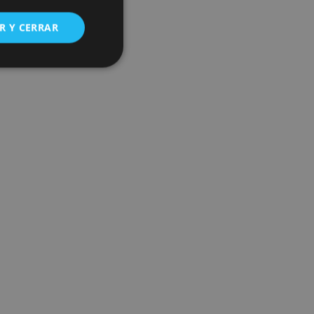
R Y CERRAR
s de funcionalidad
ión de usuario y la
ookie para recordar
es de los visitantes.
ookie-Script.com
o general, utilizada
tiliza para
or parte del
 navegador del