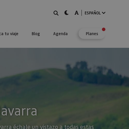
BUSCAR
dark-mode
A-mode
ESPAÑOL
ca tu viaje
Blog
Agenda
Planes
Navarra
varra échale un vistazo a todas estas