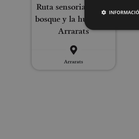
Ruta sensorial por el
INFORMACIÓ
bosque y la huerta en
Arrarats
Cookies estrictam
Arrarats
Las cookies estrictam
gestión de cuentas. E
Nombre
CookieScriptConse
JSESSIONID
COOKIE_SUPPORT