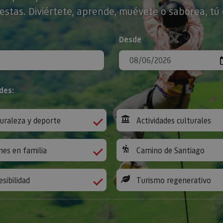
stas. Diviértete, aprende, muévete o saborea, tú 
Desde
des:
uraleza y deporte
Actividades culturales
nes en familia
Camino de Santiago
esibilidad
Turismo regenerativo