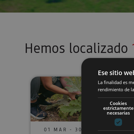
Hemos localizado
Ese sitio we
Ruta sensorial por el bosque y
La finalidad es m
rendimiento de la
Cookies
estrictamente
necesarias
01 MAR - 30 NOV