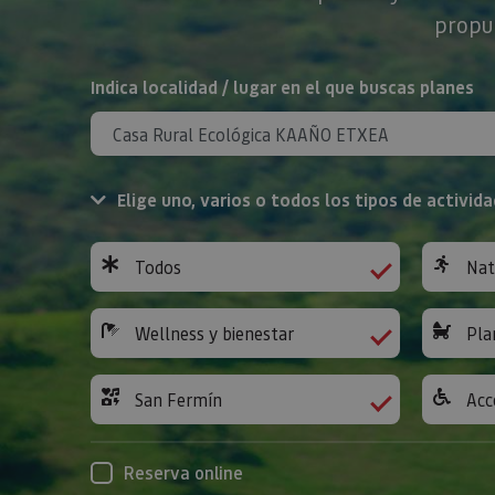
propue
BUSCAR
Indica localidad / lugar en el que buscas planes
Elige uno, varios o todos los tipos de activida
Todos
Nat
Wellness y bienestar
Pla
San Fermín
Acc
Reserva online