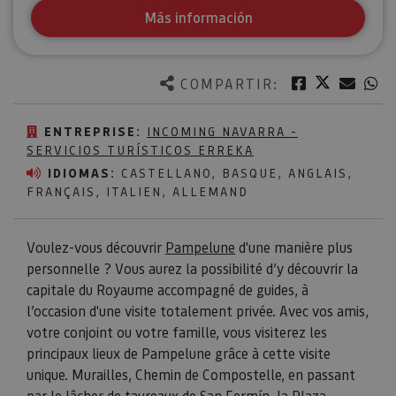
Más información
Twitter
Facebook
Corre
W
COMPARTIR:
ENTREPRISE:
INCOMING NAVARRA -
SERVICIOS TURÍSTICOS ERREKA
IDIOMAS:
CASTELLANO, BASQUE, ANGLAIS,
FRANÇAIS, ITALIEN, ALLEMAND
Voulez-vous découvrir
Pampelune
d'une manière plus
personnelle ? Vous aurez la possibilité d’y découvrir la
capitale du Royaume accompagné de guides, à
l’occasion d'une visite totalement privée. Avec vos amis,
votre conjoint ou votre famille, vous visiterez les
principaux lieux de Pampelune grâce à cette visite
unique. Murailles, Chemin de Compostelle, en passant
par le lâcher de taureaux de San Fermín, la Plaza