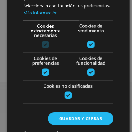
Selecciona a continuación tus preferencias.
Más información
Camino de Santiago
Visitas guiadas
Cookies
Cookies de
estrictamente
rendimiento
necesarias
Accesibilidad visual
Accesibilidad cognitiva
Cookies de
Cookies de
preferencias
funcionalidad
Accesibilidad física
Cookies no clasificadas
Rechercher plus de
GUARDAR Y CERRAR
sorties