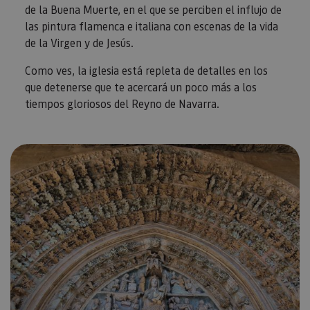
los infor
de la Buena Muerte, en el que se perciben el influjo de
análisis d
las pintura flamenca e italiana con escenas de la vida
_ga_V2BZ6ZS61P
.visitnavarra.es
1 año 1 mes
Google An
de la Virgen y de Jesús.
utiliza es
cookie pa
mantener
Como ves, la iglesia está repleta de detalles en los
estado de
que detenerse que te acercará un poco más a los
sesión.
tiempos gloriosos del Reyno de Navarra.
_pk_ses.59.3f34
www.visitnavarra.es
30 minutos
Este nom
cookie es
asociado 
platafor
análisis 
código ab
Piwik. Se 
para ayud
los propi
de sitios
rastrear e
comport
de los vis
y medir e
rendimie
sitio. Es 
cookie de
patrón, d
prefijo _
es seguid
una serie
de númer