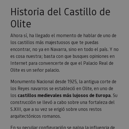
Festival de Teatro de Olite
. No dejes de asistir a
Historia del Castillo de
alguna de las obras. Las paredes de este
imponente castillo como telón de fondo le dan un
Olite
punto muy especial.
Ahora sí, ha llegado el momento de hablar de uno de
los castillos más majestuosos que te puedas
encontrar, no ya en Navarra, sino en todo el país. Y no
es cosa nuestra; basta con que busques opiniones en
Internet para convencerte de que el Palacio Real de
Olite es un señor palacio.
Monumento Nacional desde 1925, la antigua corte de
los Reyes navarros se estableció en Olite, en uno de
los
castillos medievales más lujosos de Europa
. Su
construcción se llevó a cabo sobre una fortaleza del
S.XIII, que a su vez se erigió sobre unos restos
arquitectónicos romanos.
En su peculiar configuración se palpa la influencia de