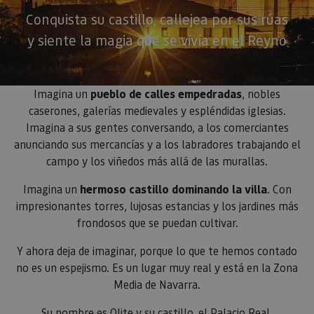
Conquista su castillo, callejea por sus rúas
y siente la magia que se vivía en el Reyno
Imagina un
pueblo de calles empedradas
, nobles
caserones, galerías medievales y espléndidas iglesias.
Imagina a sus gentes conversando, a los comerciantes
anunciando sus mercancías y a los labradores trabajando el
campo y los viñedos más allá de las murallas.
Imagina un
hermoso castillo dominando la villa
. Con
impresionantes torres, lujosas estancias y los jardines más
frondosos que se puedan cultivar.
Y ahora deja de imaginar, porque lo que te hemos contado
no es un espejismo. Es un lugar muy real y está en la Zona
Media de Navarra.
Su nombre es Olite y su castillo, el Palacio Real.