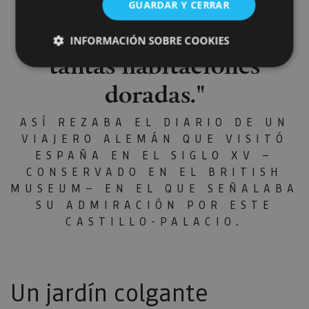
rey que tenga palacio ni
GUARDAR Y CERRAR
castillo más hermoso y de
INFORMACIÓN SOBRE COOKIES
tantas habitaciones
doradas."
Cookies estrictamente necesarias
Cookies de rendimiento
ASÍ REZABA EL DIARIO DE UN
Cookies de preferencias
VIAJERO ALEMÁN QUE VISITÓ
ESPAÑA EN EL SIGLO XV —
Cookies de funcionalidad
CONSERVADO EN EL BRITISH
Cookies no clasificadas
MUSEUM— EN EL QUE SEÑALABA
Las cookies estrictamente necesarias permiten la
SU ADMIRACIÓN POR ESTE
funcionalidad principal del sitio web, como el inicio
CASTILLO-PALACIO.
de sesión de usuario y la gestión de cuentas. El sitio
web no se puede utilizar correctamente sin las
cookies estrictamente necesarias.
Proveedor
/
Nombre
Vencimiento
Desc
Dominio
Un jardín colgante
CookieScriptConsent
1 mes
El se
CookieScript
Cook
www.visitnavarra.es