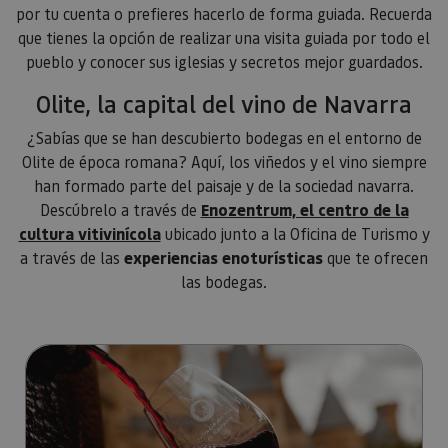
por tu cuenta o prefieres hacerlo de forma guiada. Recuerda
código d
referenci
que tienes la opción de realizar una visita guiada por todo el
el domin
configura
pueblo y conocer sus iglesias y secretos mejor guardados.
cookie.
Olite, la capital del vino de Navarra
pageviewCount
.visitnavarra.es
1 día
Esta cook
utiliza pa
contar y r
¿Sabías que se han descubierto bodegas en el entorno de
las vistas
página p
Olite de época romana? Aquí, los viñedos y el vino siempre
usuario 
su visita 
han formado parte del paisaje y de la sociedad navarra.
mejorar y
Descúbrelo a través de
Enozentrum, el centro de la
personali
experienc
cultura vitivinícola
ubicado junto a la Oficina de Turismo y
usuario.
a través de las
experiencias enoturísticas
que te ofrecen
las bodegas.
Ir a Experiencias enoturísticas