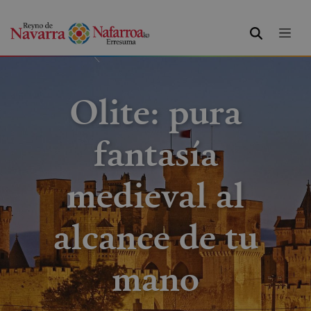
BUSCAR
Olite: pura
fantasía
medieval al
alcance de tu
mano