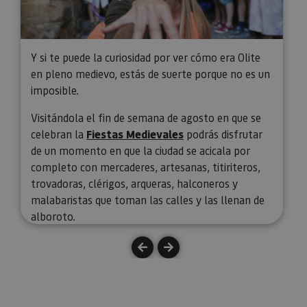
Y si te puede la curiosidad por ver cómo era Olite
en pleno medievo, estás de suerte porque no es un
imposible.
Visitándola el fin de semana de agosto en que se
celebran la
Fiestas Medievales
podrás disfrutar
de un momento en que la ciudad se acicala por
completo con mercaderes, artesanas, titiriteros,
trovadoras, clérigos, arqueras, halconeros y
malabaristas que toman las calles y las llenan de
alboroto.
No es un viaje en el tiempo como tal, pero sí de lo
más parecido que existe.
¡Ah! Y hay otro evento bien especial en verano,
entre finales de julio y principios de agosto: el