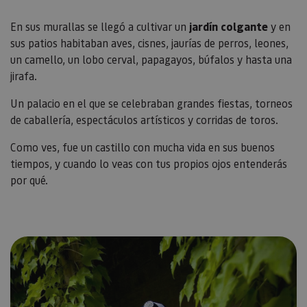
Scri
utili
cook
En sus murallas se llegó a cultivar un
jardín colgante
y en
recor
sus patios habitaban aves, cisnes, jaurías de perros, leones,
pref
cons
un camello, un lobo cerval, papagayos, búfalos y hasta una
de c
los v
jirafa.
Es n
que 
de c
Un palacio en el que se celebraban grandes fiestas, torneos
Cook
de caballería, espectáculos artísticos y corridas de toros.
Scri
func
corr
Como ves, fue un castillo con mucha vida en sus buenos
JSESSIONID
Sesión
Cook
Oracle
tiempos, y cuando lo veas con tus propios ojos entenderás
sesi
Corporation
Política de Privacidad de Google
plat
por qué.
www.visitnavarra.es
prop
gene
utili
sitio
en JS
Nor
se ut
mant
sesi
usua
anón
parte
servi