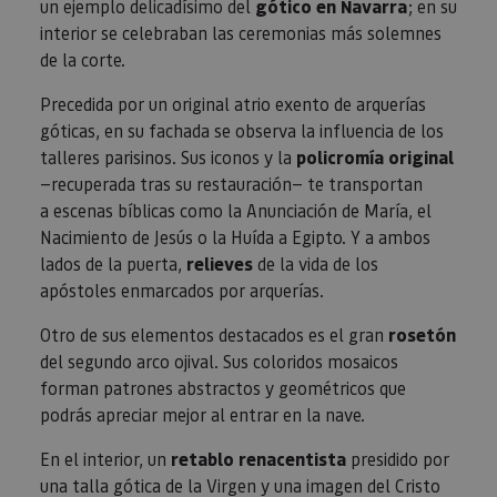
un ejemplo delicadísimo del
gótico en Navarra
; en su
preferid
_ga
1 año 1 mes
Este nom
Google LLC
web. Estos
visitas
cookie es
.visitnavarra.es
datos
interior se celebraban las ceremonias más solemnes
posterior
asociado
pueden
de la corte.
Google
enviarse a un
Universal
tercero para
Analytics
su análisis y
Precedida por un original atrio exento de arquerías
una
elaboración
actualiza
de informes.
góticas, en su fachada se observa la influencia de los
significat
servicio 
talleres parisinos. Sus iconos y la
policromía original
análisis d
—recuperada tras su restauración— te transportan
Google m
utilizado.
a escenas bíblicas como la Anunciación de María, el
cookie se 
para dist
Nacimiento de Jesús o la Huída a Egipto. Y a ambos
usuarios 
asignand
lados de la puerta,
relieves
de la vida de los
número
apóstoles enmarcados por arquerías.
generado
aleatori
como
Otro de sus elementos destacados es el gran
rosetón
identific
cliente. S
del segundo arco ojival. Sus coloridos mosaicos
incluye e
solicitud
forman patrones abstractos y geométricos que
página e
podrás apreciar mejor al entrar en la nave.
sitio y se 
para calcu
datos de
En el interior, un
retablo renacentista
presidido por
visitantes
sesiones 
una talla gótica de la Virgen y una imagen del Cristo
campañas