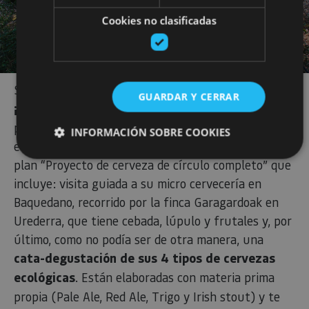
Cookies no clasificadas
Si quieres continuar disfrutando con tu paladar,
GUARDAR Y CERRAR
¡ahora llega el turno de la cerveza!
En
Elkea
, un
proyecto que apuesta por una agricultura
INFORMACIÓN SOBRE COOKIES
ecológica, responsable y sostenible, te ofrecen el
plan “Proyecto de cerveza de círculo completo” que
incluye: visita guiada a su micro cervecería en
Cookies estrictamente necesarias
Baquedano, recorrido por la finca Garagardoak en
Cookies de rendimiento
Urederra, que tiene cebada, lúpulo y frutales y, por
Cookies de preferencias
último, como no podía ser de otra manera, una
Cookies de funcionalidad
cata-degustación de sus 4 tipos de cervezas
Cookies no clasificadas
ecológicas
. Están elaboradas con materia prima
Las cookies estrictamente necesarias permiten la
propia (Pale Ale, Red Ale, Trigo y Irish stout) y te
funcionalidad principal del sitio web, como el inicio de