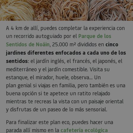
cliente. S
incluye e
solicitud
página e
sitio y se 
para calcu
datos de
A 4 km de allí, puedes completar la experiencia con
visitantes
sesiones 
un recorrido autoguiado por el
Parque de los
campañas
los infor
Sentidos de Noáin
, 25.000 m² divididos en
cinco
análisis d
jardines diferentes enfocados a cada uno de los
_ga_V2BZ6ZS61P
.visitnavarra.es
1 año 1 mes
Google An
utiliza es
sentidos
: el jardín inglés, el francés, el japonés, el
cookie p
mantener
mediterráneo y el jardín comestible. Visita su
estado de
estanque, el mirador, huele, observa... Un
sesión.
plan genial si viajas en familia, pero también es una
_pk_ses.59.3f34
www.visitnavarra.es
30 minutos
Este nom
cookie es
buena opción si te apetece un ratito relajado
asociado 
platafor
mientras te recreas la vista con un paisaje oriental
análisis 
código ab
y disfrutas de un paseo de lo más sensorial.
Piwik. Se 
para ayu
los propi
Para finalizar este plan eco, puedes hacer una
de sitios
rastrear e
parada allí mismo en la
cafetería ecológica
comport