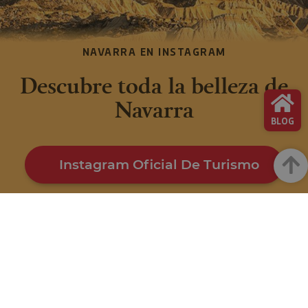
NAVARRA EN INSTAGRAM
Descubre toda la belleza de
Navarra
BLOG
Arrib
Instagram Oficial De Turismo
FACEBOOK
INSTAGRAM
@VISITNAVARRA
@VISITNAVARRA