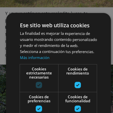
Y ya que estás en este recóndito lugar, te
proponemos hacer una excursión al
cañón del río
Ese sitio web utiliza cookies
Ubagua
. Recorrerás
un hermoso sendero
que
La finalidad es mejorar la experiencia de
transcurre junto al río y conduce hasta su
usuario mostrando contenido personalizado
nacedero. El camino conecta con la localidad
y medir el rendimiento de la web.
de Lezaun y atraviesa dos puentes tibetanos en los
Selecciona a continuación tus preferencias.
que querrás sacar un montón de fotos.
Más información
Cookies
Cookies de
estrictamente
rendimiento
necesarias
Cookies de
Cookies de
preferencias
funcionalidad