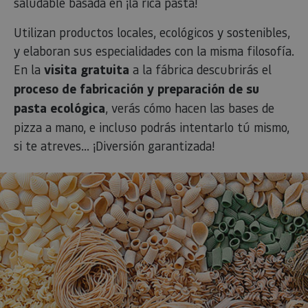
saludable basada en ¡la rica pasta!
_hjSessionUser_3655069
.visitnavarra.es
1 año
visitas y
identificación
lingüísti
visitante
de usuario
de un
Event3PvTriggered
.visitnavarra.es
al sitio w
1 día
generada por
usuario,
Utilizan productos locales, ecológicos y sostenibles,
Recopila
máquina y
permitie
sobre las 
asignada de
y elaboran sus especialidades con la misma filosofía.
que el si
del usuar
forma única
web
sitio we
y recopila
En la
visita gratuita
a la fábrica descubrirás el
presente
las págin
datos sobre
conteni
se han le
la actividad
proceso de fabricación y preparación de su
en el id
en el sitio
preferid
_ga
1 año 1 mes
Este nom
Google LLC
web. Estos
pasta ecológica
, verás cómo hacen las bases de
visitas
cookie es
.visitnavarra.es
datos
posterior
asociado
pueden
pizza a mano, e incluso podrás intentarlo tú mismo,
Google
enviarse a un
Universal
tercero para
si te atreves... ¡Diversión garantizada!
Analytics
su análisis y
una
elaboración
actualiza
de informes.
significat
servicio 
análisis 
Google m
utilizado.
cookie se 
para dist
usuarios 
asignand
número
generad
aleatori
como
identific