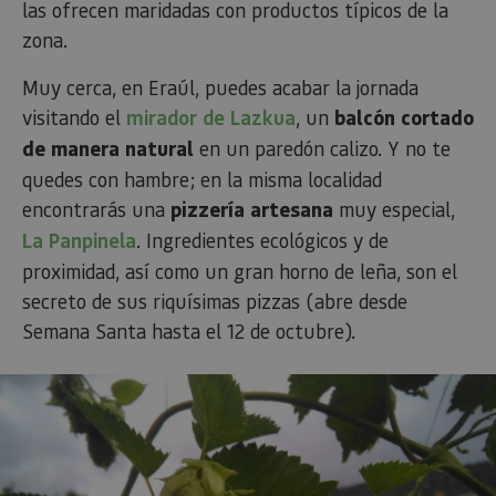
sesión de usuario y la gestión de cuentas. El sitio web
las ofrecen maridadas con productos típicos de la
no se puede utilizar correctamente sin las cookies
zona.
estrictamente necesarias.
Proveedor
/
Nombre
Vencimiento
Desc
Muy cerca, en Eraúl, puedes acabar la jornada
Dominio
visitando el
mirador de Lazkua
, un
balcón cortado
CookieScriptConsent
1 mes
El se
CookieScript
Cook
www.visitnavarra.es
de manera natural
en un paredón calizo. Y no te
Scri
utili
quedes con hambre; en la misma localidad
cook
reco
encontrarás una
pizzería artesana
muy especial,
pref
cons
La Panpinela
. Ingredientes ecológicos y de
de c
los v
proximidad, así como un gran horno de leña, son el
Es n
que 
secreto de sus riquísimas pizzas (abre desde
de c
Cook
Semana Santa hasta el 12 de octubre).
Scri
func
corr
JSESSIONID
Sesión
Cook
Oracle
Política
sesi
Corporation
de Privacidad de Google
plat
www.visitnavarra.es
prop
gene
util
sitio