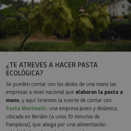
en J
Nor
se ut
mant
sesi
usua
anón
part
serv
COOKIE_SUPPORT
www.visitnavarra.es
1 año
Esta
utili
dete
nave
usua
¿TE ATREVES A HACER PASTA
cook
ECOLÓGICA?
Se pueden contar con los dedos de una mano las
empresas a nivel nacional que
elaboran la pasta a
Proveedor
/
Nombre
Vencimient
Proveedor
Dominio
/
mano
, y aquí tenemos la suerte de contar con
Nombre
Vencimiento
Descripc
Proveedor
Dominio
/
Nombre
Vencimiento
Descripc
_hjSession_3655069
.visitnavarra.es
30 minutos
Proveedor
Dominio
Pasta Martinelli
: una empresa joven y dinámica,
Nombre
Vencimiento
Descripción
GUEST_LANGUAGE_ID
.visitnavarra.es
1 año
Esta coo
/
Dominio
LFR_SESSION_STATE_8191652
www.visitnavarra.es
Sesión
se utiliza
ubicada en Beriáin (a unos 10 minutos de
C
1 mes 1 día
Esta cook
Adform
para
utiliza pa
.adform.net
uid
.adform.net
2 meses
Esta cookie
GN
www.visitnavarra.es
Sesión
almacen
Pamplona), que aboga por una alimentación
identifica
proporciona
la
frecuenci
una
preferen