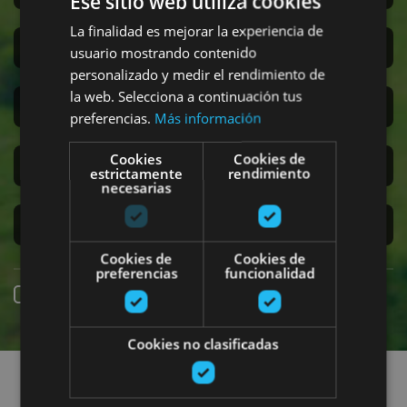
Ese sitio web utiliza cookies
La finalidad es mejorar la experiencia de
San Fermín
usuario mostrando contenido
personalizado y medir el rendimiento de
la web. Selecciona a continuación tus
Accesibilidad
preferencias.
Más información
Cookies
Cookies de
Turismo regenerativo
estrictamente
rendimiento
necesarias
Experiencias exclusivas
Cookies de
Cookies de
preferencias
funcionalidad
Reserva online
Cookies no clasificadas
Encuentra planes