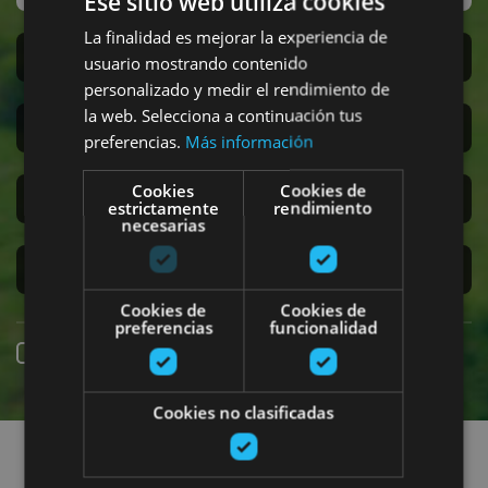
Ese sitio web utiliza cookies
La finalidad es mejorar la experiencia de
San Fermín
usuario mostrando contenido
personalizado y medir el rendimiento de
la web. Selecciona a continuación tus
Accesibilidad
preferencias.
Más información
Cookies
Cookies de
Turismo regenerativo
estrictamente
rendimiento
necesarias
Experiencias exclusivas
Cookies de
Cookies de
preferencias
funcionalidad
Reserva online
Cookies no clasificadas
Encuentra planes