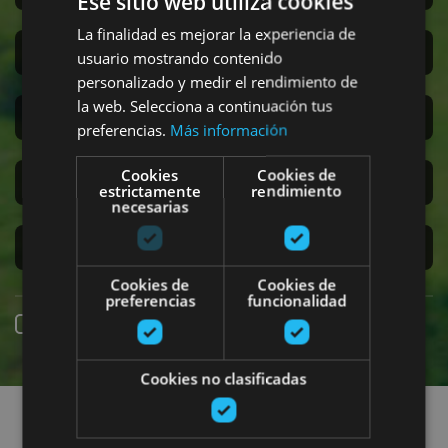
Ese sitio web utiliza cookies
La finalidad es mejorar la experiencia de
San Fermín
usuario mostrando contenido
personalizado y medir el rendimiento de
la web. Selecciona a continuación tus
Accesibilidad
preferencias.
Más información
Cookies
Cookies de
Turismo regenerativo
estrictamente
rendimiento
necesarias
Experiencias exclusivas
Cookies de
Cookies de
preferencias
funcionalidad
Reserva online
Cookies no clasificadas
Encuentra planes