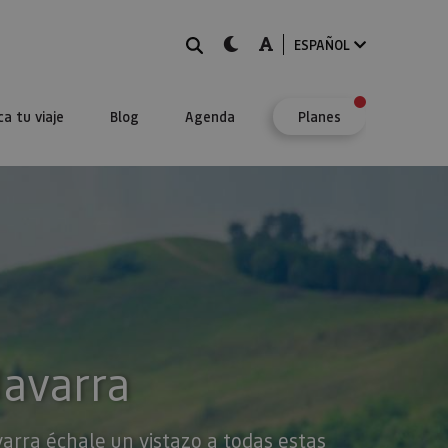
BUSCAR
dark-mode
A-mode
ESPAÑOL
ca tu viaje
Blog
Agenda
Planes
Navarra
varra échale un vistazo a todas estas