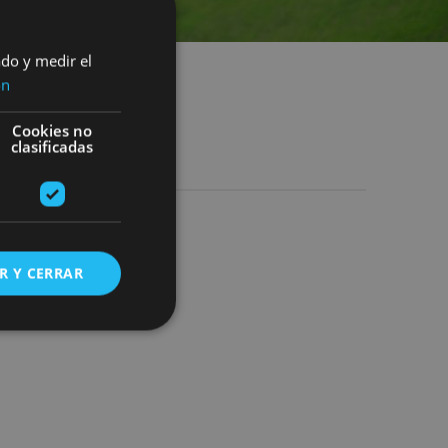
ado y medir el
ón
Cookies no
clasificadas
R Y CERRAR
s de funcionalidad
ión de usuario y la