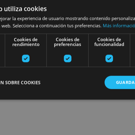
b utiliza cookies
Encuentra planes
ejorar la experiencia de usuario mostrando contenido personaliz
 web. Selecciona a continuación tus preferencias.
Más informaci
Cookies de
Cookies de
Cookies de
rendimiento
preferencias
funcionalidad
ros
N SOBRE COOKIES
GUARDA
ente necesarias
Cookies de rendimiento
Cookies de preferencias
Cookie
Cookies no clasificadas
ente necesarias permiten la funcionalidad principal del sitio web, como el inicio de ses