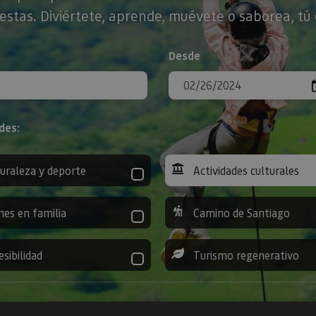
stas. Diviértete, aprende, muévete o saborea, tú 
Desde
des:
uraleza y deporte
Actividades culturales
nes en familia
Camino de Santiago
esibilidad
Turismo regenerativo