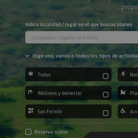
propue
BUSCAR
Indica localidad / lugar en el que buscas planes
Elige uno, varios o todos los tipos de activida
Todos
Nat
Wellness y bienestar
Pla
San Fermín
Acc
Reserva online