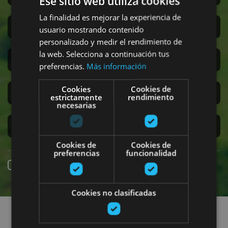
Ese sitio web utiliza cookies
La finalidad es mejorar la experiencia de
San Fermín
usuario mostrando contenido
personalizado y medir el rendimiento de
la web. Selecciona a continuación tus
Accesibilidad
preferencias.
Más información
Cookies
Cookies de
Turismo regenerativo
estrictamente
rendimiento
necesarias
Experiencias exclusivas
Cookies de
Cookies de
preferencias
funcionalidad
Reserva online
Cookies no clasificadas
Encuentra planes