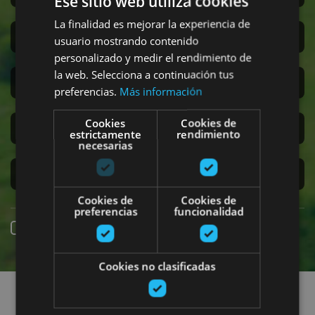
Ese sitio web utiliza cookies
La finalidad es mejorar la experiencia de
San Fermín
usuario mostrando contenido
personalizado y medir el rendimiento de
la web. Selecciona a continuación tus
Accesibilidad
preferencias.
Más información
Cookies
Cookies de
Turismo regenerativo
estrictamente
rendimiento
necesarias
Experiencias exclusivas
Cookies de
Cookies de
preferencias
funcionalidad
Reserva online
Cookies no clasificadas
Encuentra planes